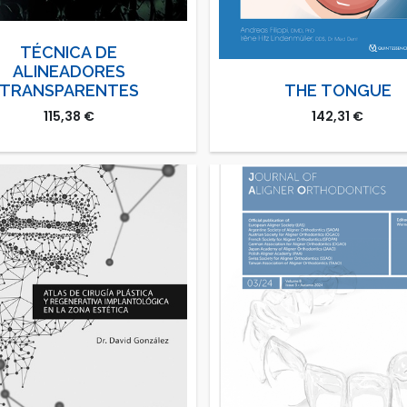
TÉCNICA DE
ALINEADORES
TRANSPARENTES
THE TONGUE
115,38
€
142,31
€