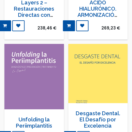
Layers 2 –
ÁCIDO
Restauraciones
HIALURÓNICO.
Directas con
ARMONIZACIÓN
Composite
OROFACIAL EN
Consejos, trucos
ODONTOLOGÍA
238,46
€
269,23
€
y secretos de la
comunidad
formativa más
grande del
mundo en
odotología
restauradora
Desgaste Dental.
Unfolding la
El Desafío por
Periimplantitis
Excelencia