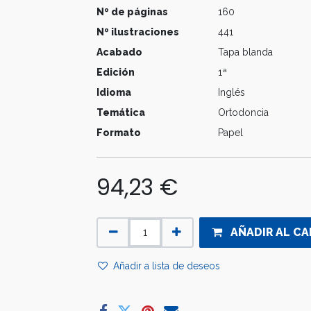
Nº de páginas
160
Nº ilustraciones
441
Acabado
Tapa blanda
Edición
1ª
Idioma
Inglés
Temática
Ortodoncia
Formato
Papel
94,23
€
AÑADIR AL CA
Añadir a lista de deseos