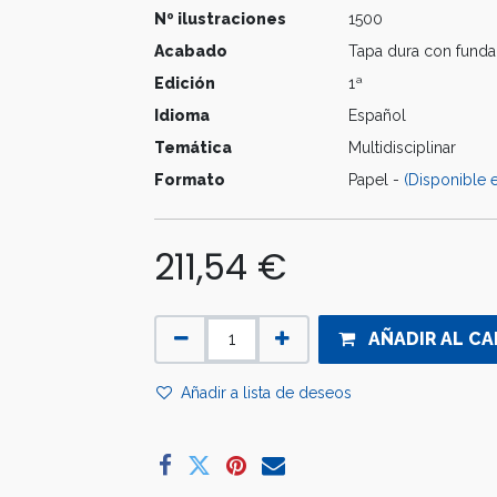
Nº ilustraciones
1500
Acabado
Tapa dura con funda
Edición
1ª
Idioma
Español
Temática
Multidisciplinar
Formato
Papel -
(Disponible e
211,54
€
AÑADIR AL CA
Añadir a lista de deseos