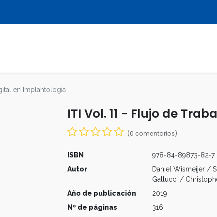
LIBROS
REVISTAS
MULTIMEDIA
igital en Implantología
ITI Vol. 11 - Flujo de Tra
(0 comentarios)
ISBN
978-84-89873-82-7
Autor
Daniel Wismeijer / 
Gallucci / Christop
Año de publicación
2019
Nº de páginas
316