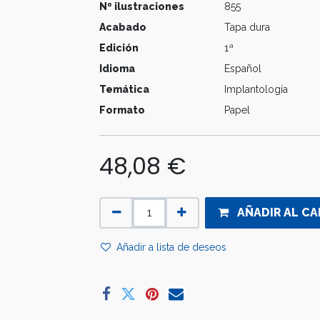
Nº ilustraciones
855
Acabado
Tapa dura
Edición
1ª
Idioma
Español
Temática
Implantología
Formato
Papel
48,08
€
AÑADIR AL CA
Añadir a lista de deseos