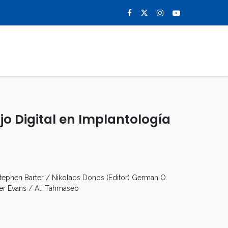
0
NOTICIAS
CONTACTO
bajo Digital en Implantología
Stephen Barter / Nikolaos Donos (Editor) German O.
her Evans / Ali Tahmaseb