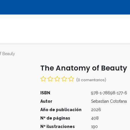
LIBROS
REVISTAS
MULTIMEDIA
f Beauty
The Anatomy of Beauty
(0 comentarios)
ISBN
978-1-78698-177-6
Autor
Sebastian Cotofana
Año de publicación
2026
Nº de páginas
408
Nº ilustraciones
190