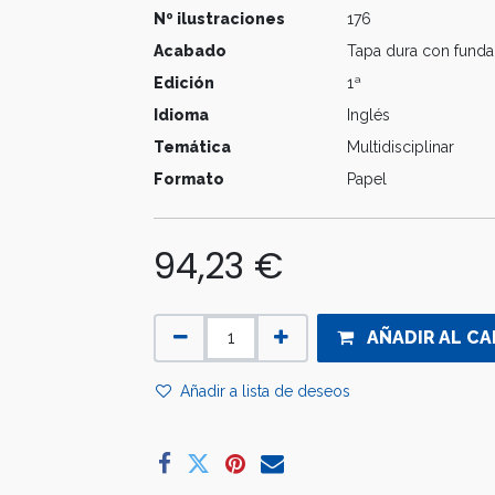
Nº ilustraciones
176
Acabado
Tapa dura con funda
Edición
1ª
Idioma
Inglés
Temática
Multidisciplinar
Formato
Papel
94,23
€
AÑADIR AL CA
Añadir a lista de deseos