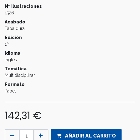
Nº ilustraciones
1526
Acabado
Tapa dura
Edición
1ª
Idioma
Inglés
Temática
Multidisciplinar
Formato
Papel
142,31
€
AÑADIR AL CARRITO