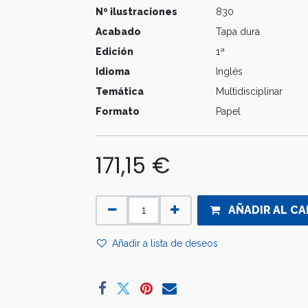
Nº ilustraciones
830
Acabado
Tapa dura
Edición
1ª
Idioma
Inglés
Temática
Multidisciplinar
Formato
Papel
171,15
€
AÑADIR AL CA
Añadir a lista de deseos