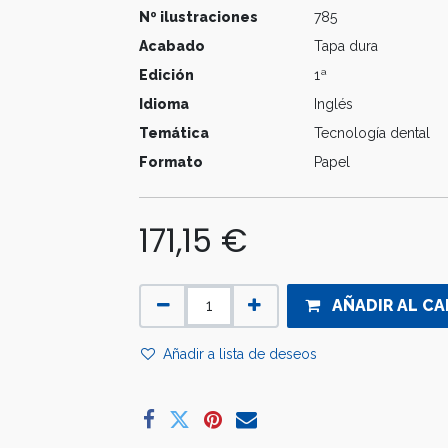
Nº ilustraciones
785
Acabado
Tapa dura
Edición
1ª
Idioma
Inglés
Temática
Tecnología dental
Formato
Papel
171,15
€
AÑADIR AL CA
Añadir a lista de deseos