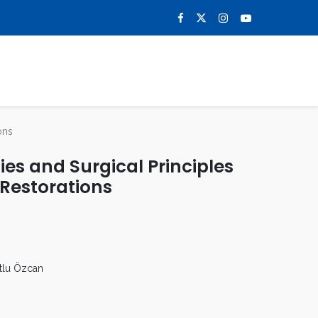
0
NOTICIAS
CONTACTO
ons
ies and Surgical Principles
 Restorations
tlu Özcan