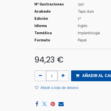
Nº ilustraciones
340
Acabado
Tapa dura
Edición
1ª
Idioma
Inglés
Temática
Implantología
Formato
Papel
94,23
€
AÑADIR AL CA
Añadir a lista de deseos