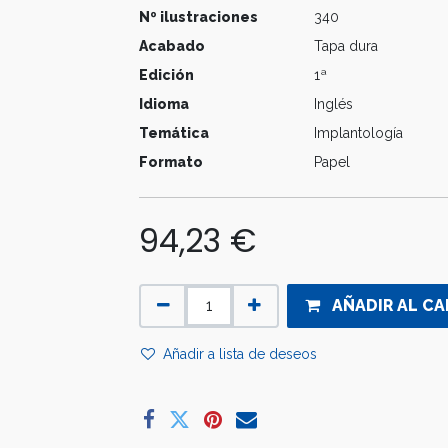
Nº ilustraciones
340
Acabado
Tapa dura
Edición
1ª
Idioma
Inglés
Temática
Implantología
Formato
Papel
94,23
€
AÑADIR AL CA
Añadir a lista de deseos