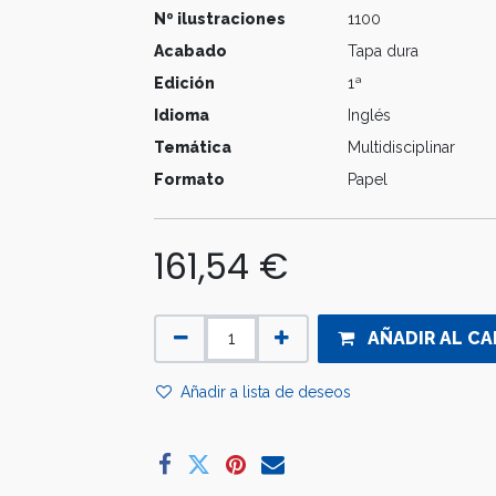
Nº ilustraciones
1100
Acabado
Tapa dura
Edición
1ª
Idioma
Inglés
Temática
Multidisciplinar
Formato
Papel
161,54
€
AÑADIR AL CA
Añadir a lista de deseos