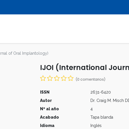
LIBROS
REVISTAS
MULTIMEDIA
urnal of Oral Implantology)
IJOI (International Jour
(0 comentarios)
ISSN
2631-6420
Autor
Dr. Craig M. Misch 
Nº al año
4
Acabado
Tapa blanda
Idioma
Inglés