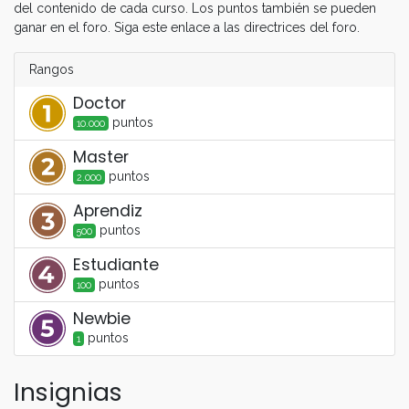
del contenido de cada curso. Los puntos también se pueden
ganar en el foro. Siga este enlace a las directrices del foro.
Rangos
Doctor
punto
s
10.000
Master
punto
s
2.000
Aprendiz
punto
s
500
Estudiante
punto
s
100
Newbie
punto
s
1
Insignias