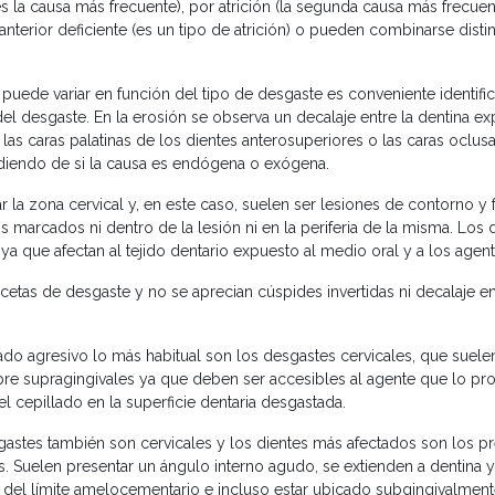
s la causa más frecuente), por atrición (la segunda causa más frecuent
anterior deficiente (es un tipo de atrición) o pueden combinarse distin
 puede variar en función del tipo de desgaste es conveniente identific
el desgaste. En la erosión se observa un decalaje entre la dentina ex
 las caras palatinas de los dientes anterosuperiores o las caras oclus
diendo de si la causa es endógena o exógena.
 la zona cervical y, en este caso, suelen ser lesiones de contorno y 
s marcados ni dentro de la lesión ni en la periferia de la misma. Los
ya que afectan al tejido dentario expuesto al medio oral y a los agent
acetas de desgaste y no se aprecian cúspides invertidas ni decalaje en
lado agresivo lo más habitual son los desgastes cervicales, que sue
mpre supragingivales ya que deben ser accesibles al agente que lo p
el cepillado en la superficie dentaria desgastada.
sgastes también son cervicales y los dientes más afectados son los 
. Suelen presentar un ángulo interno agudo, se extienden a dentina y e
 del límite amelocementario e incluso estar ubicado subgingivalment