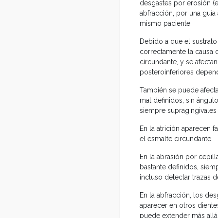
desgastes por erosión (e
abfracción, por una guía 
mismo paciente.
Debido a que el sustrato
correctamente la causa d
circundante, y se afectan
posteroinferiores depen
También se puede afectar
mal definidos, sin ángulo
siempre supragingivales 
En la atrición aparecen f
el esmalte circundante.
En la abrasión por cepil
bastante definidos, sie
incluso detectar trazas d
En la abfracción, los de
aparecer en otros dientes
puede extender más allá