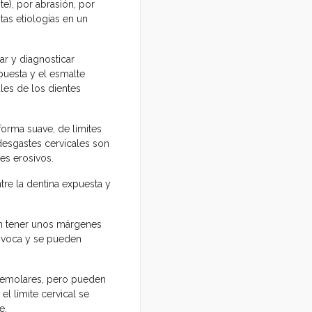
e), por abrasión, por
tas etiologías en un
ar y diagnosticar
puesta y el esmalte
ales de los dientes
forma suave, de límites
 desgastes cervicales son
es erosivos.
tre la dentina expuesta y
len tener unos márgenes
rovoca y se pueden
premolares, pero pueden
l límite cervical se
e.