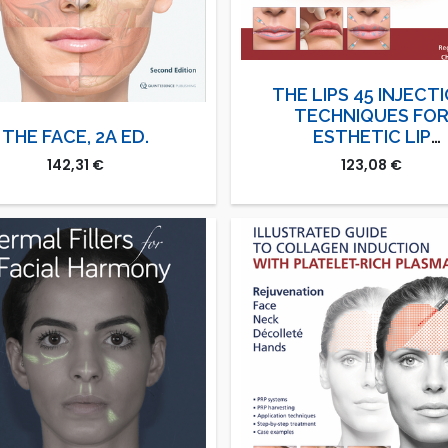
THE LIPS 45 INJECT
TECHNIQUES FO
THE FACE, 2A ED.
ESTHETIC LIP
TREATMENT
142,31
€
123,08
€