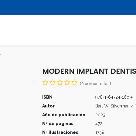
LIBROS
REVISTAS
MULTIMEDIA
Y
MODERN IMPLANT DENTI
(0 comentarios)
ISBN
978-1-64724-160-5
Autor
Bart W. Silverman / R
Año de publicación
2023
Nº de páginas
472
Nº ilustraciones
1738