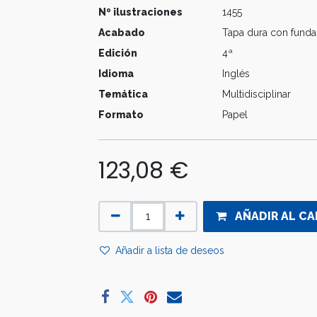
Nº ilustraciones
1455
Acabado
Tapa dura con funda
Edición
4ª
Idioma
Inglés
Temática
Multidisciplinar
Formato
Papel
123,08
€
AÑADIR AL CA
Añadir a lista de deseos