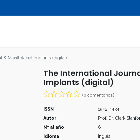
LIBROS
REVISTAS
MULTIMEDIA
l & Maxillofacial Implants (digital)
The International Journal
Implants (digital)
(0 comentarios)
ISSN
1942-4434
Autor
Prof. Dr. Clark Stan
Nº al año
6
Idioma
Inglés