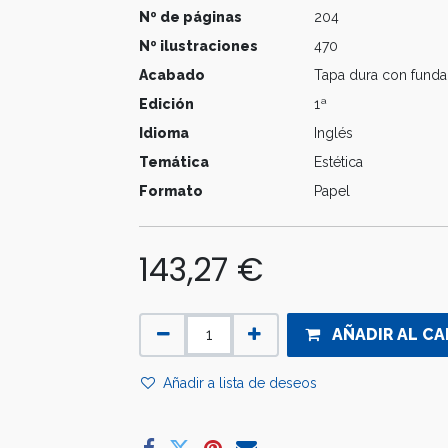
Nº de páginas
204
Nº ilustraciones
470
Acabado
Tapa dura con funda
Edición
1ª
Idioma
Inglés
Temática
Estética
Formato
Papel
143,27
€
AÑADIR AL CA
Añadir a lista de deseos