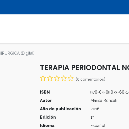
LIBROS
REVISTAS
MULTIMEDIA
RÚRGICA (Digital)
TERAPIA PERIODONTAL NO
(0 comentarios)
ISBN
978-84-89873-68-1
Autor
Marisa Roncati
Año de publicación
2016
Edición
1ª
Idioma
Español